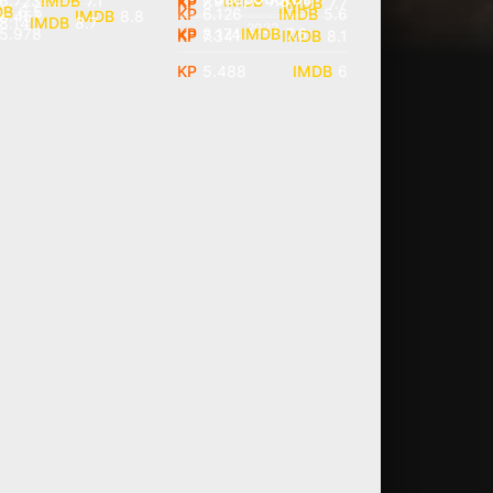
6.723
7.1
7.9
7.8
8
7.7
6.5
6.126
5.6
8.451
8.8
8.14
8.7
2023
5.978
8.174
7.6
7.341
8.1
5.488
6