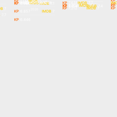
7.113
7
2017
3вe3дн0r0 ቁл0τa
7.461
6.7
7.631
7.7
6.886
7.1
6.858
7.7
7.154
7.4
7.212
7
7
2026
6.857
7
7.7
6.446